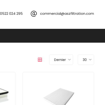
 0522 024 295
commercial@aszfiltration.com
Dernier
30